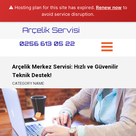
⚠️ Hosting plan for this site has expired.
Renew now
to
avoid service disruption.
Arçelik Servisi
0256 613 05 22
Arçelik Merkez Servisi: Hızlı ve Güvenilir
Teknik Destek!
CATEGORY NAME