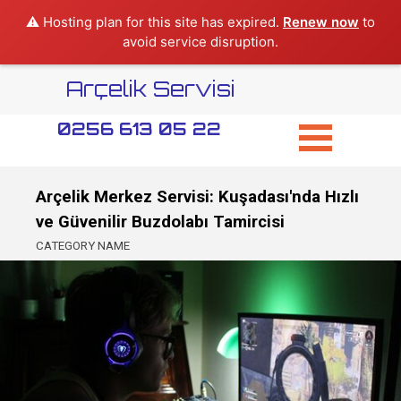
⚠️ Hosting plan for this site has expired.
Renew now
to
avoid service disruption.
Arçelik Servisi
0256 613 05 22
Arçelik Merkez Servisi: Kuşadası'nda Hızlı
ve Güvenilir Buzdolabı Tamircisi
CATEGORY NAME