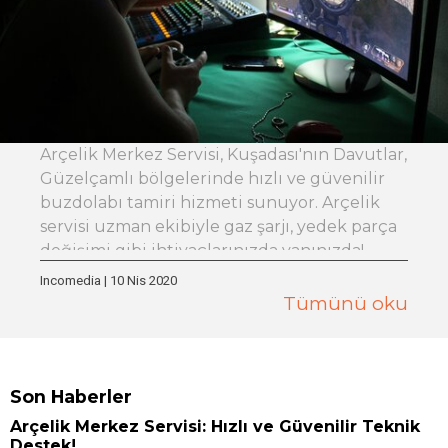
Arçelik Merkez Servisi, Kuşadası'nın Davutlar,
Güzelçamlı bölgelerinde hızlı ve güvenilir
buzdolabı tamiri hizmeti sunuyor. Arçelik
servisi uzman ekibiyle gaz şarjı, yedek parça
değişimi gibi ihtiyaçlarınızda yanınızda!
Incomedia
|
10 Nis 2020
Tümünü oku
Son Haberler
Arçelik Merkez Servisi: Hızlı ve Güvenilir Teknik
Destek!